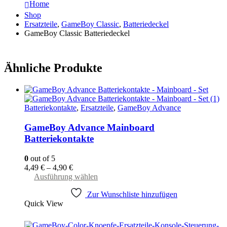
Home
Shop
Ersatzteile
,
GameBoy Classic
,
Batteriedeckel
GameBoy Classic Batteriedeckel
Ähnliche Produkte
Batteriekontakte
,
Ersatzteile
,
GameBoy Advance
GameBoy Advance Mainboard
Batteriekontakte
0
out of 5
4,49
€
–
4,90
€
Dieses
Ausführung wählen
Produkt
Zur Wunschliste hinzufügen
weist
Quick View
mehrere
Varianten
auf.