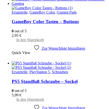
Die
Optionen
können
Ersatzteile
,
GameBoy Color
,
Gummi Pads
auf
der
GameBoy Color Tasten – Buttons
Produktseite
gewählt
0
out of 5
werden
2,95
€
In den Warenkorb
Zur Wunschliste hinzufügen
Quick View
Ersatzteile
,
PlayStation 5
,
Schrauben
PS5 Standfuß Schraube – Sockel
0
out of 5
5,99
€
In den Warenkorb
Zur Wunschliste hinzufügen