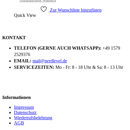
Produkt
Zur Wunschliste hinzufügen
weist
Quick View
mehrere
Varianten
auf.
Die
Optionen
KONTAKT
können
auf
TELEFON (GERNE AUCH WHATSAPP):
+49 1579
der
2529376
Produktseite
EMAIL:
mail@nerdlevel.de
gewählt
SERVICEZEITEN:
Mo - Fr: 8 - 18 Uhr & Sa: 8 - 13 Uhr
werden
Informationen
Impressum
Datenschutz
Wiederrufsbelehrung
AGB