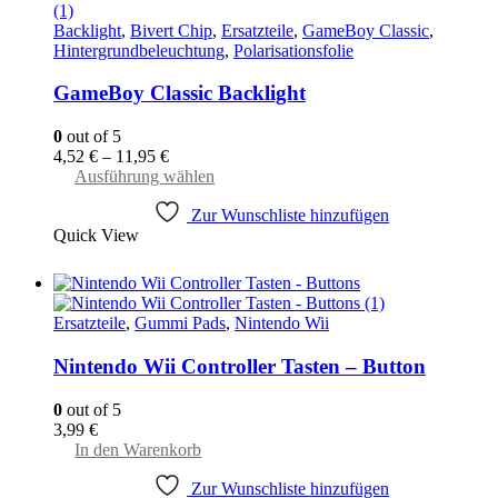
Backlight
,
Bivert Chip
,
Ersatzteile
,
GameBoy Classic
,
Hintergrundbeleuchtung
,
Polarisationsfolie
GameBoy Classic Backlight
0
out of 5
4,52
€
–
11,95
€
Dieses
Ausführung wählen
Produkt
Zur Wunschliste hinzufügen
weist
Quick View
mehrere
Varianten
auf.
Die
Optionen
Ersatzteile
,
Gummi Pads
,
Nintendo Wii
können
auf
Nintendo Wii Controller Tasten – Button
der
Produktseite
0
out of 5
gewählt
3,99
€
werden
In den Warenkorb
Zur Wunschliste hinzufügen