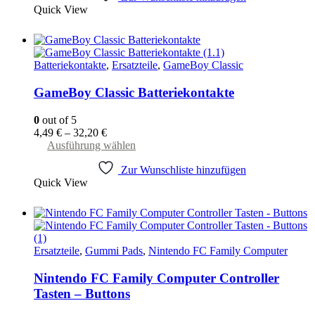
Quick View
Batteriekontakte
,
Ersatzteile
,
GameBoy Classic
GameBoy Classic Batteriekontakte
0
out of 5
4,49
€
–
32,20
€
Dieses
Ausführung wählen
Produkt
Zur Wunschliste hinzufügen
weist
Quick View
mehrere
Varianten
auf.
Die
Optionen
können
Ersatzteile
,
Gummi Pads
,
Nintendo FC Family Computer
auf
der
Nintendo FC Family Computer Controller
Produktseite
Tasten – Buttons
gewählt
werden