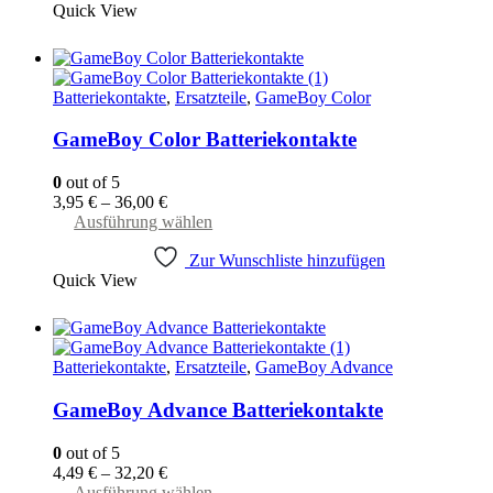
Quick View
Batteriekontakte
,
Ersatzteile
,
GameBoy Color
GameBoy Color Batteriekontakte
0
out of 5
3,95
€
–
36,00
€
Dieses
Ausführung wählen
Produkt
Zur Wunschliste hinzufügen
weist
Quick View
mehrere
Varianten
auf.
Die
Optionen
Batteriekontakte
,
Ersatzteile
,
GameBoy Advance
können
auf
GameBoy Advance Batteriekontakte
der
Produktseite
0
out of 5
gewählt
4,49
€
–
32,20
€
werden
Dieses
Ausführung wählen