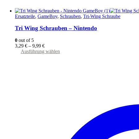
Ersatzteile
,
GameBoy
,
Schrauben
,
Tri-Wing Schraube
Tri Wing Schrauben – Nintendo
0
out of 5
3,29
€
–
9,99
€
Dieses
Ausführung wählen
Produkt
weist
mehrere
Varianten
auf.
Die
Optionen
können
auf
der
Produktseite
gewählt
werden