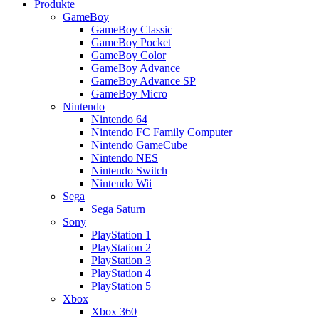
Produkte
GameBoy
GameBoy Classic
GameBoy Pocket
GameBoy Color
GameBoy Advance
GameBoy Advance SP
GameBoy Micro
Nintendo
Nintendo 64
Nintendo FC Family Computer
Nintendo GameCube
Nintendo NES
Nintendo Switch
Nintendo Wii
Sega
Sega Saturn
Sony
PlayStation 1
PlayStation 2
PlayStation 3
PlayStation 4
PlayStation 5
Xbox
Xbox 360