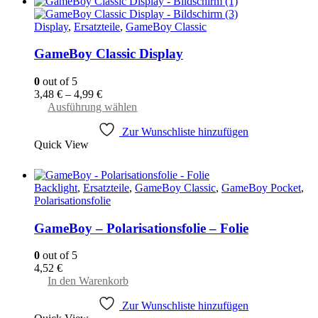
Display
,
Ersatzteile
,
GameBoy Classic
GameBoy Classic Display
0
out of 5
3,48
€
–
4,99
€
Dieses
Ausführung wählen
Produkt
Zur Wunschliste hinzufügen
weist
Quick View
mehrere
Varianten
auf.
Die
Backlight
,
Ersatzteile
,
GameBoy Classic
,
GameBoy Pocket
,
Optionen
Polarisationsfolie
können
auf
GameBoy – Polarisationsfolie – Folie
der
Produktseite
0
out of 5
gewählt
4,52
€
werden
In den Warenkorb
Zur Wunschliste hinzufügen