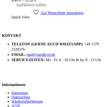
4,49
€
–
32,20
€
werden
Dieses
Ausführung wählen
Produkt
Zur Wunschliste hinzufügen
weist
Quick View
mehrere
Varianten
auf.
Die
Optionen
KONTAKT
können
auf
TELEFON (GERNE AUCH WHATSAPP):
+49 1579
der
2529376
Produktseite
EMAIL:
mail@nerdlevel.de
gewählt
SERVICEZEITEN:
Mo - Fr: 8 - 18 Uhr & Sa: 8 - 13 Uhr
werden
Informationen
Impressum
Datenschutz
Wiederrufsbelehrung
AGB