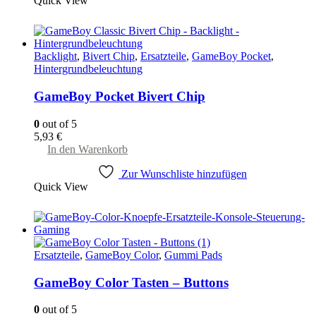
Quick View
Backlight
,
Bivert Chip
,
Ersatzteile
,
GameBoy Pocket
,
Hintergrundbeleuchtung
GameBoy Pocket Bivert Chip
0
out of 5
5,93
€
In den Warenkorb
Zur Wunschliste hinzufügen
Quick View
Ersatzteile
,
GameBoy Color
,
Gummi Pads
GameBoy Color Tasten – Buttons
0
out of 5