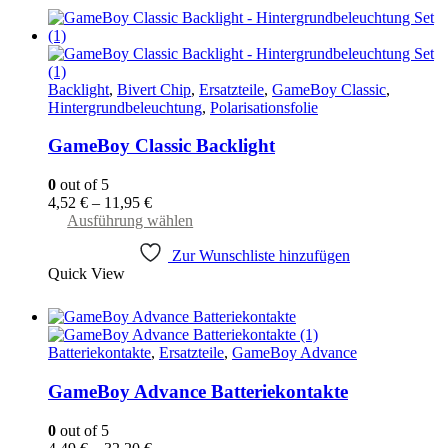
Backlight
,
Bivert Chip
,
Ersatzteile
,
GameBoy Classic
,
Hintergrundbeleuchtung
,
Polarisationsfolie
GameBoy Classic Backlight
0
out of 5
4,52
€
–
11,95
€
Dieses
Ausführung wählen
Produkt
Zur Wunschliste hinzufügen
weist
Quick View
mehrere
Varianten
auf.
Die
Optionen
Batteriekontakte
,
Ersatzteile
,
GameBoy Advance
können
auf
GameBoy Advance Batteriekontakte
der
Produktseite
0
out of 5
gewählt