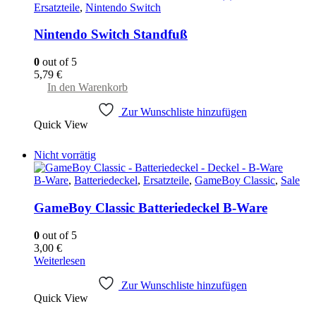
Optionen
Ersatzteile
,
Nintendo Switch
können
auf
Nintendo Switch Standfuß
der
Produktseite
0
out of 5
gewählt
5,79
€
werden
In den Warenkorb
Zur Wunschliste hinzufügen
Quick View
Nicht vorrätig
B-Ware
,
Batteriedeckel
,
Ersatzteile
,
GameBoy Classic
,
Sale
GameBoy Classic Batteriedeckel B-Ware
0
out of 5
3,00
€
Weiterlesen
Zur Wunschliste hinzufügen
Quick View