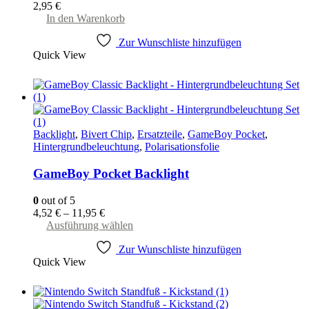
2,95
€
In den Warenkorb
Zur Wunschliste hinzufügen
Quick View
Backlight
,
Bivert Chip
,
Ersatzteile
,
GameBoy Pocket
,
Hintergrundbeleuchtung
,
Polarisationsfolie
GameBoy Pocket Backlight
0
out of 5
4,52
€
–
11,95
€
Dieses
Ausführung wählen
Produkt
Zur Wunschliste hinzufügen
weist
Quick View
mehrere
Varianten
auf.
Die