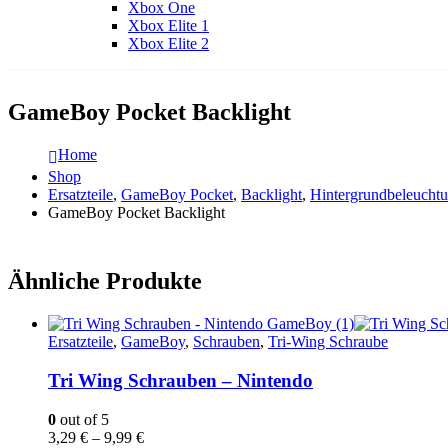
Xbox One
Xbox Elite 1
Xbox Elite 2
GameBoy Pocket Backlight
Home
Shop
Ersatzteile
,
GameBoy Pocket
,
Backlight
,
Hintergrundbeleucht
GameBoy Pocket Backlight
Ähnliche Produkte
Ersatzteile
,
GameBoy
,
Schrauben
,
Tri-Wing Schraube
Tri Wing Schrauben – Nintendo
0
out of 5
3,29
€
–
9,99
€