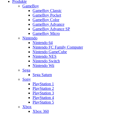
Produkte
GameBoy
GameBoy Classic
GameBoy Pocket
GameBoy Color
GameBoy Advance
GameBoy Advance SP
GameBoy Micro
Nintendo
Nintendo 64
Nintendo FC Family Computer
Nintendo GameCube
Nintendo NES
Nintendo Switch
Nintendo Wii
Sega
Sega Saturn
Sony
PlayStation 1
PlayStation 2
PlayStation 3
PlayStation 4
PlayStation 5
Xbox
Xbox 360