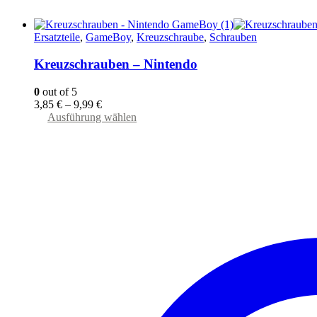
Ersatzteile
,
GameBoy
,
Kreuzschraube
,
Schrauben
Kreuzschrauben – Nintendo
0
out of 5
3,85
€
–
9,99
€
Dieses
Ausführung wählen
Produkt
weist
mehrere
Varianten
auf.
Die
Optionen
können
auf
der
Produktseite
gewählt
werden