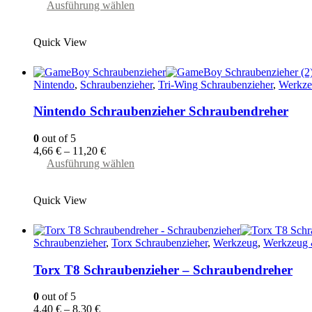
Dieses
Ausführung wählen
Produkt
weist
Quick View
mehrere
Varianten
auf.
Die
Nintendo
,
Schraubenzieher
,
Tri-Wing Schraubenzieher
,
Werkze
Optionen
können
Nintendo Schraubenzieher Schraubendreher
auf
der
0
out of 5
Produktseite
4,66
€
–
11,20
€
gewählt
Dieses
Ausführung wählen
werden
Produkt
weist
Quick View
mehrere
Varianten
auf.
Die
Schraubenzieher
,
Torx Schraubenzieher
,
Werkzeug
,
Werkzeug 
Optionen
können
Torx T8 Schraubenzieher – Schraubendreher
auf
der
0
out of 5
Produktseite
4,40
€
–
8,30
€