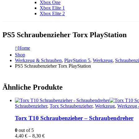
Xbox One
Xbox Elite 1
Xbox Elite 2
PS5 Schraubenzieher Torx PlayStation
Home
Shop
Werkzeug & Schrauben
,
PlayStation 5
,
Werkzeug
,
Schraubenzi
PS5 Schraubenzieher Torx PlayStation
Ähnliche Produkte
Schraubenzieher
,
Torx Schraubenzieher
,
Werkzeug
,
Werkzeug 
Torx T10 Schraubenzieher – Schraubendreher
0
out of 5
4,40
€
–
8,30
€