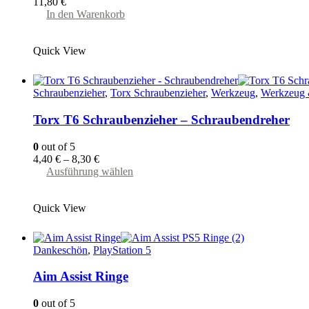
11,80
€
gewählt
In den Warenkorb
werden
Quick View
Schraubenzieher
,
Torx Schraubenzieher
,
Werkzeug
,
Werkzeug 
Torx T6 Schraubenzieher – Schraubendreher
0
out of 5
4,40
€
–
8,30
€
Dieses
Ausführung wählen
Produkt
weist
Quick View
mehrere
Varianten
auf.
Die
Dankeschön
,
PlayStation 5
Optionen
können
Aim Assist Ringe
auf
der
0
out of 5
Produktseite