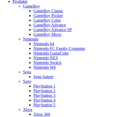
Produkte
GameBoy
GameBoy Classic
GameBoy Pocket
GameBoy Color
GameBoy Advance
GameBoy Advance SP
GameBoy Micro
Nintendo
Nintendo 64
Nintendo FC Family Computer
Nintendo GameCube
Nintendo NES
Nintendo Switch
Nintendo Wii
Sega
Sega Saturn
Sony
PlayStation 1
PlayStation 2
PlayStation 3
PlayStation 4
PlayStation 5
Xbox
Xbox 360