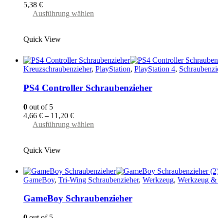
5,38
€
gewählt
Dieses
Ausführung wählen
werden
Produkt
weist
Quick View
mehrere
Varianten
auf.
Die
Kreuzschraubenzieher
,
PlayStation
,
PlayStation 4
,
Schraubenzi
Optionen
können
PS4 Controller Schraubenzieher
auf
der
0
out of 5
Produktseite
4,66
€
–
11,20
€
gewählt
Dieses
Ausführung wählen
werden
Produkt
weist
Quick View
mehrere
Varianten
auf.
Die
GameBoy
,
Tri-Wing Schraubenzieher
,
Werkzeug
,
Werkzeug &
Optionen
können
GameBoy Schraubenzieher
auf
der
0
out of 5