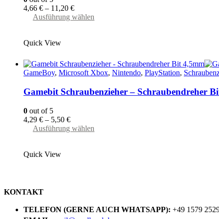
Produktseite
4,66
€
–
11,20
€
gewählt
Dieses
Ausführung wählen
werden
Produkt
weist
Quick View
mehrere
Varianten
auf.
Die
GameBoy
,
Microsoft Xbox
,
Nintendo
,
PlayStation
,
Schraubenz
Optionen
können
Gamebit Schraubenzieher – Schraubendreher B
auf
der
0
out of 5
Produktseite
4,29
€
–
5,50
€
gewählt
Dieses
Ausführung wählen
werden
Produkt
weist
Quick View
mehrere
Varianten
auf.
Die
Optionen
KONTAKT
können
auf
TELEFON (GERNE AUCH WHATSAPP):
+49 1579 252
der