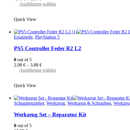
gewählt
Dieses
Ausführung wählen
werden
Produkt
weist
Quick View
mehrere
Varianten
auf.
Die
Ersatzteile
,
PlayStation 5
Optionen
können
PS5 Controller Feder R2 L2
auf
der
0
out of 5
Produktseite
2,98
€
–
3,88
€
gewählt
Dieses
Ausführung wählen
werden
Produkt
weist
Quick View
mehrere
Varianten
auf.
Die
Schraubenzieher
,
Werkzeug
,
Werkzeug & Schrauben
,
Werkzeu
Optionen
können
Werkzeug Set – Reparatur Kit
auf
der
0
out of 5
Produktseite