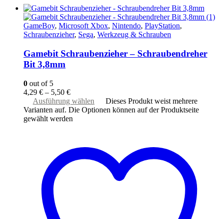
GameBoy
,
Microsoft Xbox
,
Nintendo
,
PlayStation
,
Schraubenzieher
,
Sega
,
Werkzeug & Schrauben
Gamebit Schraubenzieher – Schraubendreher
Bit 3,8mm
0
out of 5
4,29
€
–
5,50
€
Ausführung wählen
Dieses Produkt weist mehrere
Varianten auf. Die Optionen können auf der Produktseite
gewählt werden