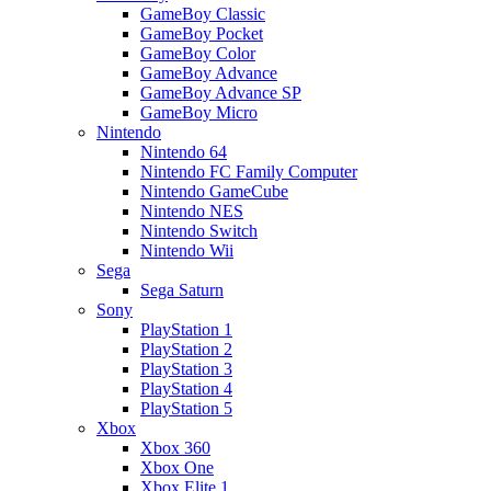
GameBoy Classic
GameBoy Pocket
GameBoy Color
GameBoy Advance
GameBoy Advance SP
GameBoy Micro
Nintendo
Nintendo 64
Nintendo FC Family Computer
Nintendo GameCube
Nintendo NES
Nintendo Switch
Nintendo Wii
Sega
Sega Saturn
Sony
PlayStation 1
PlayStation 2
PlayStation 3
PlayStation 4
PlayStation 5
Xbox
Xbox 360
Xbox One
Xbox Elite 1