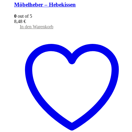
Möbelheber – Hebekissen
0
out of 5
8,48
€
In den Warenkorb