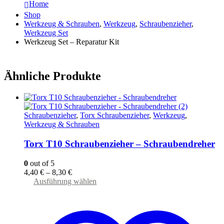
Home
Shop
Werkzeug & Schrauben
,
Werkzeug
,
Schraubenzieher
,
Werkzeug Set
Werkzeug Set – Reparatur Kit
Ähnliche Produkte
Schraubenzieher
,
Torx Schraubenzieher
,
Werkzeug
,
Werkzeug & Schrauben
Torx T10 Schraubenzieher – Schraubendreher
0
out of 5
4,40
€
–
8,30
€
Dieses
Ausführung wählen
Produkt
weist
mehrere
Varianten