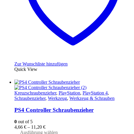
gewählt
werden
Zur Wunschliste hinzufügen
Quick View
Kreuzschraubenzieher
,
PlayStation
,
PlayStation 4
,
Schraubenzieher
,
Werkzeug
,
Werkzeug & Schrauben
PS4 Controller Schraubenzieher
0
out of 5
4,66
€
–
11,20
€
Dieses
Ausführung wählen