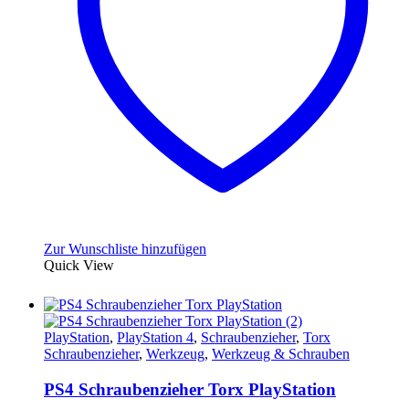
können
auf
der
Produktseite
gewählt
werden
Zur Wunschliste hinzufügen
Quick View
PlayStation
,
PlayStation 4
,
Schraubenzieher
,
Torx
Schraubenzieher
,
Werkzeug
,
Werkzeug & Schrauben
PS4 Schraubenzieher Torx PlayStation