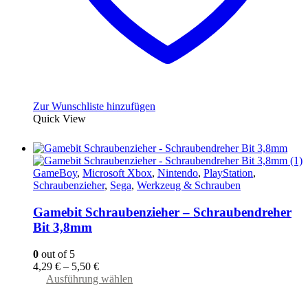
Zur Wunschliste hinzufügen
Quick View
GameBoy
,
Microsoft Xbox
,
Nintendo
,
PlayStation
,
Schraubenzieher
,
Sega
,
Werkzeug & Schrauben
Gamebit Schraubenzieher – Schraubendreher
Bit 3,8mm
0
out of 5
4,29
€
–
5,50
€
Dieses
Ausführung wählen
Produkt
weist