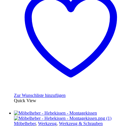
auf.
Die
Optionen
können
auf
der
Produktseite
gewählt
werden
Zur Wunschliste hinzufügen
Quick View
Möbelheber
,
Werkzeug
,
Werkzeug & Schrauben