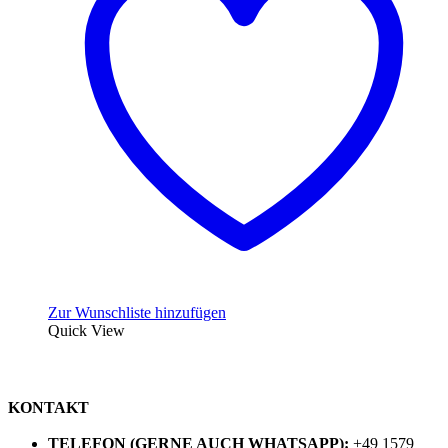
Die
Optionen
können
auf
der
Produktseite
gewählt
werden
Zur Wunschliste hinzufügen
Quick View
KONTAKT
TELEFON (GERNE AUCH WHATSAPP):
+49 1579