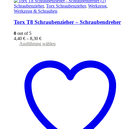
Schraubenzieher
,
Torx Schraubenzieher
,
Werkzeug
,
Werkzeug & Schrauben
Torx T8 Schraubenzieher – Schraubendreher
0
out of 5
4,40
€
–
8,30
€
Dieses
Ausführung wählen
Produkt
weist
mehrere
Varianten
auf.
Die
Optionen
können
auf
der
Produktseite
gewählt
werden