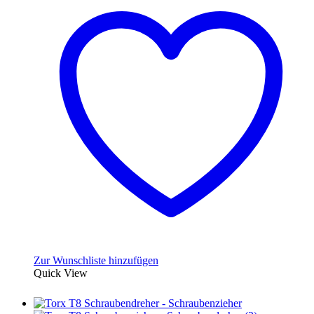
mehrere
Varianten
auf.
Die
Optionen
können
auf
der
Produktseite
gewählt
werden
Zur Wunschliste hinzufügen
Quick View