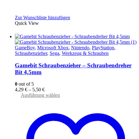
Zur Wunschliste hinzufügen
Quick View
GameBoy
,
Microsoft Xbox
,
Nintendo
,
PlayStation
,
Schraubenzieher
,
Sega
,
Werkzeug & Schrauben
Gamebit Schraubenzieher – Schraubendreher
Bit 4,5mm
0
out of 5
4,29
€
–
5,50
€
Dieses
Ausführung wählen
Produkt
weist
mehrere
Varianten
auf.
Die
Optionen