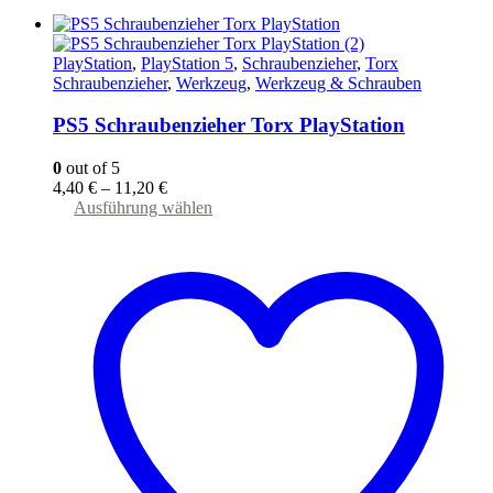
PlayStation
,
PlayStation 5
,
Schraubenzieher
,
Torx
Schraubenzieher
,
Werkzeug
,
Werkzeug & Schrauben
PS5 Schraubenzieher Torx PlayStation
0
out of 5
4,40
€
–
11,20
€
Dieses
Ausführung wählen
Produkt
weist
mehrere
Varianten
auf.
Die
Optionen
können
auf
der
Produktseite
gewählt
werden