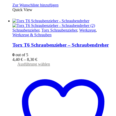
Zur Wunschliste hinzufügen
Quick View
Schraubenzieher
,
Torx Schraubenzieher
,
Werkzeug
,
Werkzeug & Schrauben
Torx T6 Schraubenzieher – Schraubendreher
0
out of 5
4,40
€
–
8,30
€
Dieses
Ausführung wählen
Produkt
weist
mehrere
Varianten
auf.
Die
Optionen
können
auf
der
Produktseite