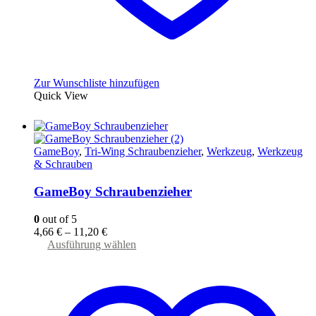
Zur Wunschliste hinzufügen
Quick View
GameBoy
,
Tri-Wing Schraubenzieher
,
Werkzeug
,
Werkzeug
& Schrauben
GameBoy Schraubenzieher
0
out of 5
4,66
€
–
11,20
€
Dieses
Ausführung wählen
Produkt
weist
mehrere
Varianten
auf.